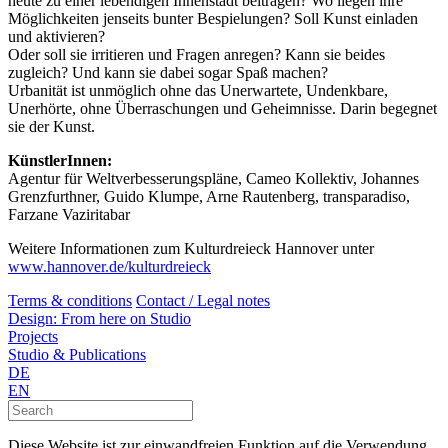
heute zu einer lebendigen Innenstadt beitragen? Wo liegen ihre
Möglichkeiten jenseits bunter Bespielungen? Soll Kunst einladen
und aktivieren?
Oder soll sie irritieren und Fragen anregen? Kann sie beides
zugleich? Und kann sie dabei sogar Spaß machen?
Urbanität ist unmöglich ohne das Unerwartete, Undenkbare,
Unerhörte, ohne Überraschungen und Geheimnisse. Darin begegnet
sie der Kunst.
KünstlerInnen:
Agentur für Weltverbesserungspläne, Cameo Kollektiv, Johannes
Grenzfurthner, Guido Klumpe, Arne Rautenberg, transparadiso,
Farzane Vaziritabar
Weitere Informationen zum Kulturdreieck Hannover unter
www.hannover.de/kulturdreieck
Terms & conditions
Contact / Legal notes
Design: From here on Studio
Projects
Studio & Publications
DE
EN
Diese Website ist zur einwandfreien Funktion auf die Verwendung