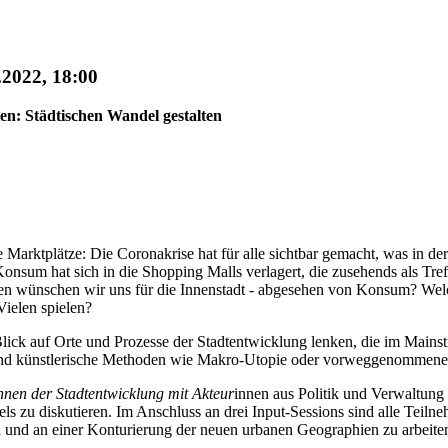
.2022, 18:00
en: Städtischen Wandel gestalten
rktplätze: Die Coronakrise hat für alle sichtbar gemacht, was in der S
 Konsum hat sich in die Shopping Malls verlagert, die zusehends als Tr
ten wünschen wir uns für die Innenstadt - abgesehen von Konsum? Welc
Vielen spielen?
lick auf Orte und Prozesse der Stadtentwicklung lenken, die im Mainst
n und künstlerische Methoden wie Makro-Utopie oder vorweggenommene F
nnen der Stadtentwicklung mit Akteur
innen aus Politik und Verwaltung
s zu diskutieren. Im Anschluss an drei Input-Sessions sind alle Teilne
n und an einer Konturierung der neuen urbanen Geographien zu arbeite