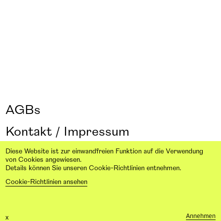
AGBs
Kontakt / Impressum
Design: From here on Studio
Diese Website ist zur einwandfreien Funktion auf die Verwendung
von Cookies angewiesen.
Details können Sie unseren Cookie-Richtlinien entnehmen.
Projekte
Cookie-Richtlinien ansehen
DE
EN
Atelier & Publikationen
Annehmen
x