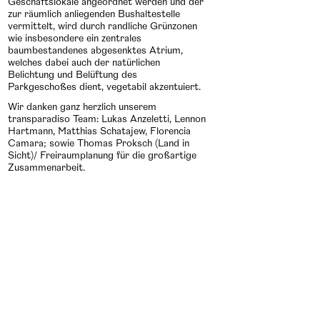
Geschäftslokale angeordnet werden und der
zur räumlich anliegenden Bushaltestelle
vermittelt, wird durch randliche Grünzonen
wie insbesondere ein zentrales
baumbestandenes abgesenktes Atrium,
welches dabei auch der natürlichen
Belichtung und Belüftung des
Parkgeschoßes dient, vegetabil akzentuiert.
Wir danken ganz herzlich unserem
transparadiso Team: Lukas Anzeletti, Lennon
Hartmann, Matthias Schatajew, Florencia
Camara; sowie Thomas Proksch (Land in
Sicht)/ Freiraumplanung für die großartige
Zusammenarbeit.